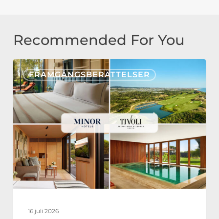
Recommended For You
Tivoli
FRAMGÅNGSBERÄTTELSER
Estela
Golf
&
Lodges
Partners
with
Nonius
for
a
16 juli 2026
Fully