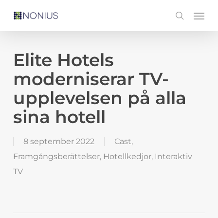
Skip
Men
search
to
main
content
Elite Hotels
moderniserar TV-
upplevelsen på alla
sina hotell
8 september 2022
Cast
,
Framgångsberättelser
,
Hotellkedjor
,
Interaktiv
TV