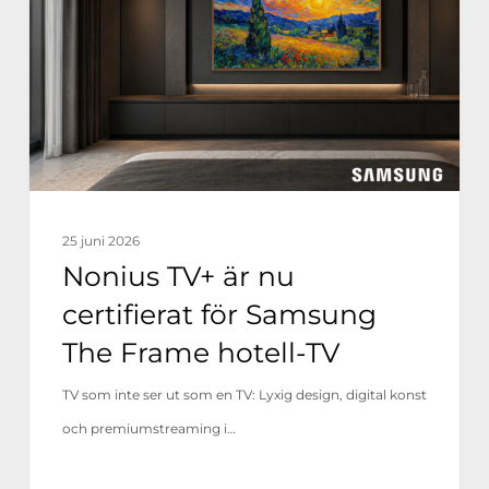
nu
certifierat
för
Samsung
The
Frame
hotell-
25 juni 2026
TV
Nonius TV+ är nu
certifierat för Samsung
The Frame hotell-TV
TV som inte ser ut som en TV: Lyxig design, digital konst
och premiumstreaming i…