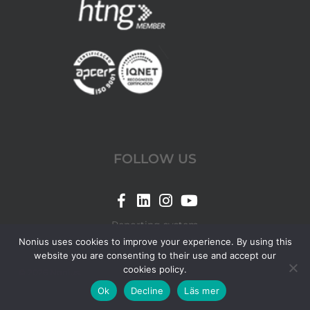
FOLLOW US
Link
Link
Link
Link
for
for
for
for
Reporting system
Nonius
Nonius
Nonius
Nonius
Nonius uses cookies to improve your experience. By using this
website you are consenting to their use and accept our
Facebook
LinkedIn
Instagram
YouTube
cookies policy.
© 2026 Nonius.
page
page
page
page
Ok
Decline
Läs mer