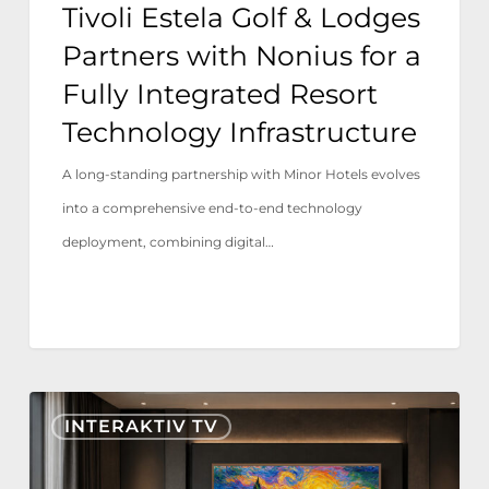
Tivoli Estela Golf & Lodges
Integrated
Partners with Nonius for a
Resort
Fully Integrated Resort
Technology
Technology Infrastructure
Infrastructure
A long-standing partnership with Minor Hotels evolves
into a comprehensive end-to-end technology
deployment, combining digital…
Nonius
INTERAKTIV TV
TV+
är