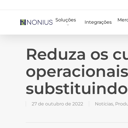
Skip
to
Soluções
Mer
main
Integrações
content
Reduza os c
operacionais
substituindo
27 de outubro de 2022
Notícias
,
Prod