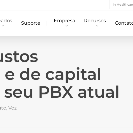
In Healthcar
cados
Empresa
Recursos
Suporte
|
Contat
ustos
 e de capital
 seu PBX atual
uto
,
Voz