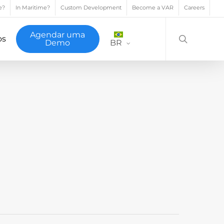
e?
In Maritime?
Custom Development
Become a VAR
Careers
search
Agendar uma
os
Demo
BR