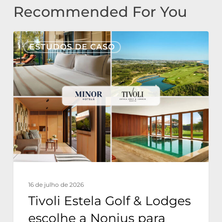
Recommended For You
Tivoli
ESTUDOS DE CASO
Estela
Golf
&
Lodges
escolhe
a
Nonius
para
uma
16 de julho de 2026
infraestrutura
Tivoli Estela Golf & Lodges
digital
escolhe a Nonius para