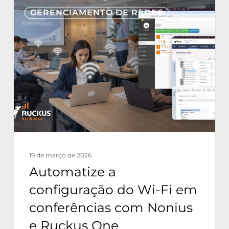
Automatize
GERENCIAMENTO DE REDES
a
configuração
do
Wi-
Fi
em
conferências
com
Nonius
19 de março de 2026
e
Automatize a
Ruckus
configuração do Wi-Fi em
One
conferências com Nonius
e Ruckus One