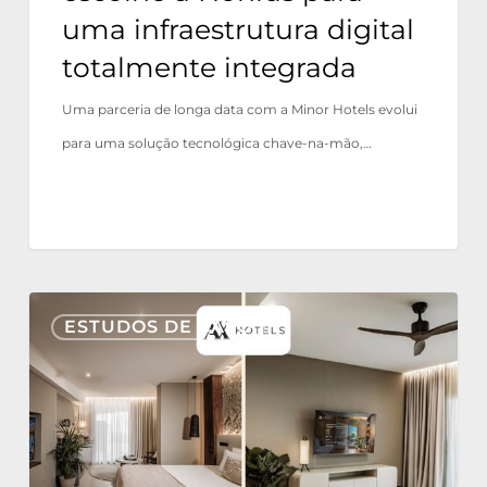
totalmente
uma infraestrutura digital
integrada
totalmente integrada
Uma parceria de longa data com a Minor Hotels evolui
para uma solução tecnológica chave-na-mão,…
AX
ESTUDOS DE CASO
Hotels
reaffirms
its
trust
in