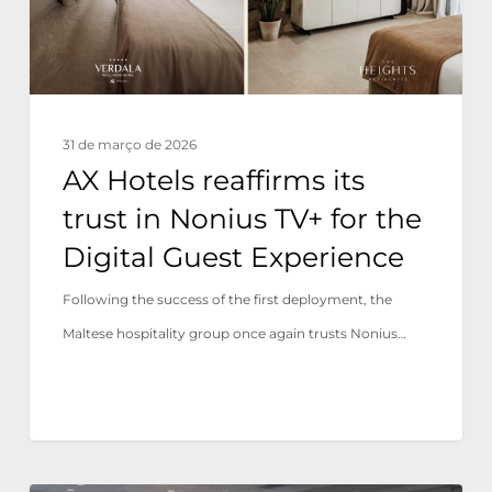
Nonius
TV+
for
the
31 de março de 2026
Digital
AX Hotels reaffirms its
Guest
trust in Nonius TV+ for the
Experience
Digital Guest Experience
Following the success of the first deployment, the
Maltese hospitality group once again trusts Nonius…