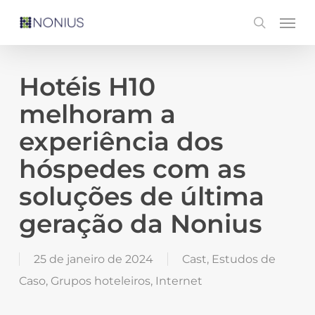
Skip
Men
search
to
main
content
Hotéis H10
melhoram a
experiência dos
hóspedes com as
soluções de última
geração da Nonius
25 de janeiro de 2024
Cast
,
Estudos de
Caso
,
Grupos hoteleiros
,
Internet